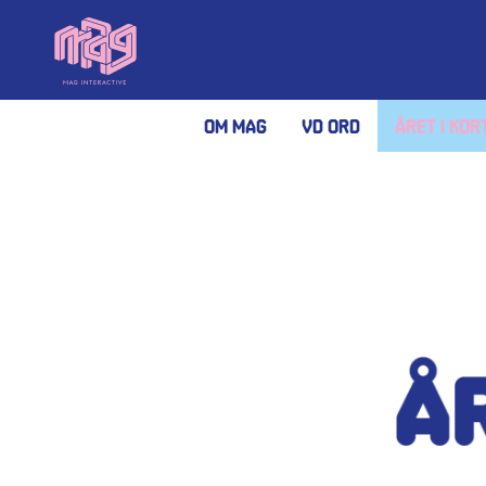
Om MAG
VD Ord
Året i kor