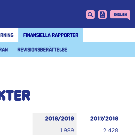
English
rning
Finansiella rapporter
ran
Revisionsberättelse
äkter
2018/2019
2017/2018
1 989
2 428