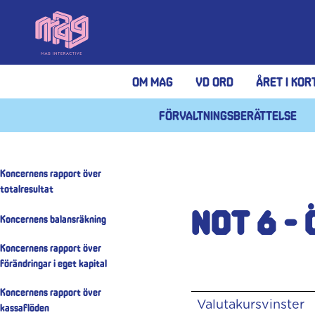
Om MAG
VD Ord
Året i kor
Förvaltningsberättelse
Koncernens rapport över
totalresultat
Not 6 -
Koncernens balansräkning
Koncernens rapport över
förändringar i eget kapital
Koncernens rapport över
Valutakursvinster
kassaflöden