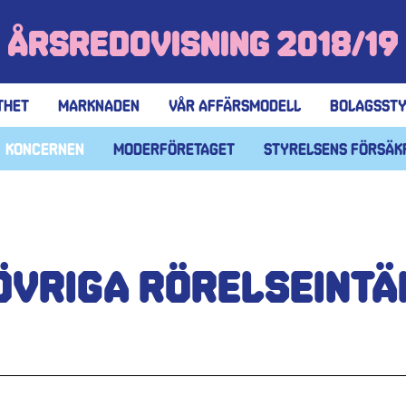
Årsredovisning 2018/19
thet
Marknaden
Vår affärsmodell
Bolagssty
Koncernen
Moderföretaget
Styrelsens försäk
 Övriga rörelseint