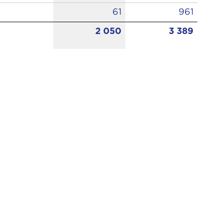
61
961
2 050
3 389