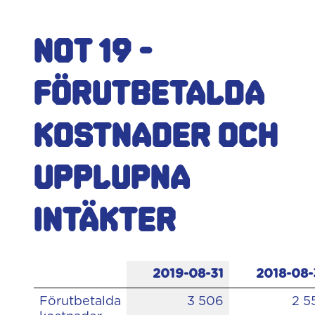
Not 19 -
Förutbetalda
kostnader och
upplupna
intäkter
2019-08-31
2018-08-
Förutbetalda
3 506
2 5