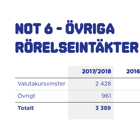
Not 6 - Övriga
rörelseintäkte
2017/2018
2016
Valutakursvinster
2 428
Övrigt
961
Totalt
3 389