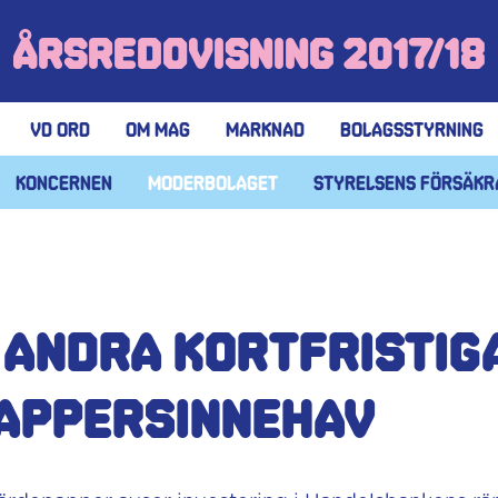
Årsredovisning 2017/18
VD Ord
Om MAG
Marknad
Bolagsstyrning
Koncernen
Moderbolaget
Styrelsens försäkr
- Andra kortfristig
appersinnehav