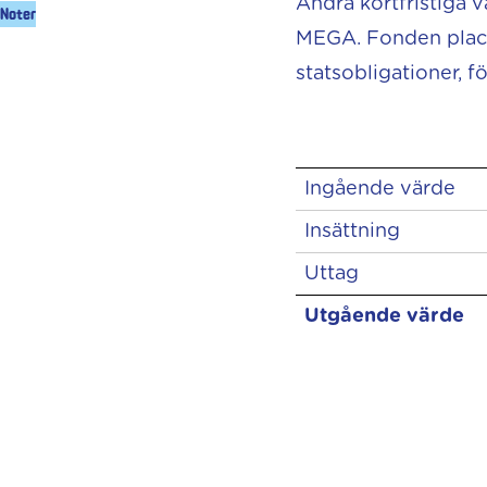
Andra kortfristiga 
Noter
MEGA. Fonden place
statsobligationer, f
Ingående värde
Insättning
Uttag
Utgående värde