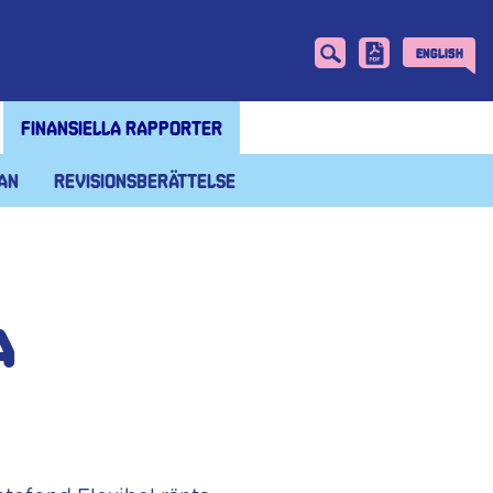
English
Finansiella rapporter
an
Revisionsberättelse
a