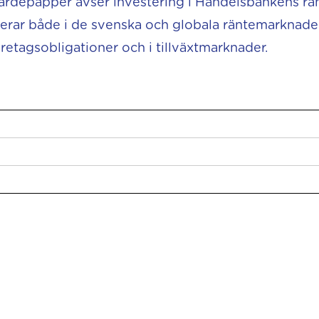
värdepapper avser investering i Handelsbankens rän
rar både i de svenska och globala räntemarknader
öretagsobligationer och i tillväxtmarknader.